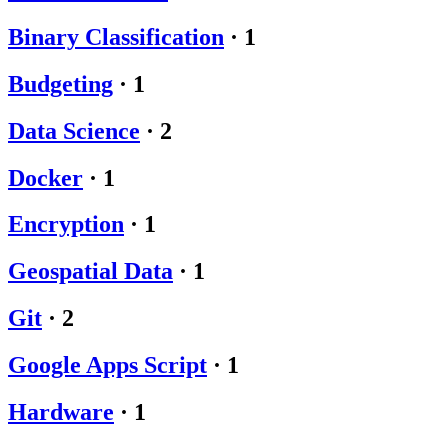
Binary Classification
·
1
Budgeting
·
1
Data Science
·
2
Docker
·
1
Encryption
·
1
Geospatial Data
·
1
Git
·
2
Google Apps Script
·
1
Hardware
·
1